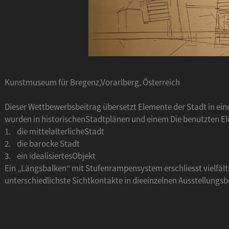
Kunstmuseum für Bregenz,Vorarlberg, Österreich
Dieser Wettbewerbsbeitrag übersetzt Elemente der Stadt in eine
wurden in historischenStadtplänen und einem Die benutzten El
1. die mittelalterlicheStadt
2. die barocke Stadt
3. ein idealisiertesObjekt
Ein „Längsbalken“ mit Stufenrampensystem erschliesst vielfäl
unterschiedlichste Sichtkontakte in dieeinzelnen Ausstellungsb